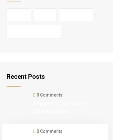
colores
Diseño
interiorismo
interiorismo mexicano
Recent Posts
0 Comments
Arquitectos Auténticos –
Estefany Soria
0 Comments
Colores en Tendencia para