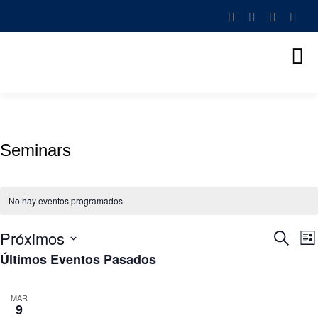
Seminars
No hay eventos programados.
Próximos
Nave
N
Buscar
Lis
d
de
Últimos Eventos Pasados
Selecciona
v
búsq
la
d
MAR
y
fecha.
E
9